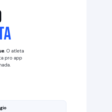
O
TA
ue
. O atleta
lta pro app
nada.
gio