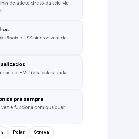
in do atleta direto da tela, via
.
nhos
distância e TSS sincronizam de
ualizados
zonas e o PMC recalcula a cada
roniza pra sempre
 vez e funciona com qualquer
in
Polar
Strava