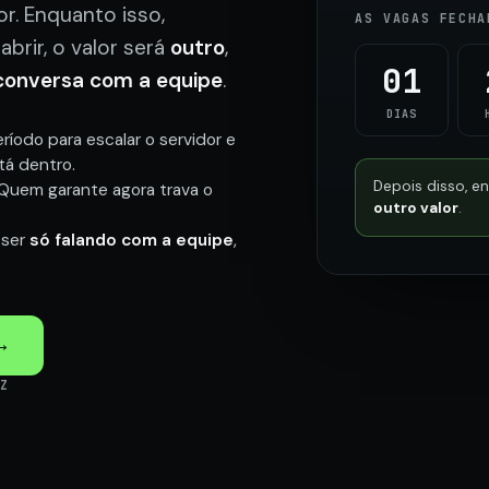
r. Enquanto isso,
AS VAGAS FECHA
brir, o valor será
outro
,
01
conversa com a equipe
.
DIAS
íodo para escalar o servidor e
tá dentro.
Depois disso, e
 Quem garante agora trava o
outro valor
.
 ser
só falando com a equipe
,
→
EZ