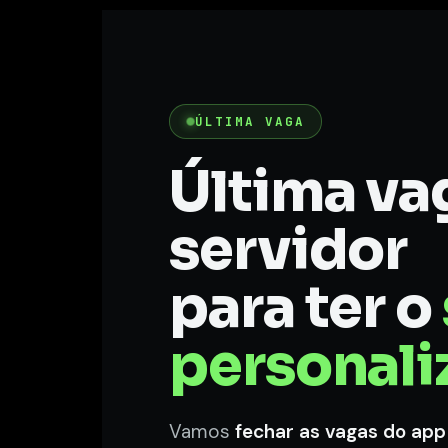
ÚLTIMA VAGA
Última va
servidor
para ter o
personali
Vamos
fechar as vagas do ap