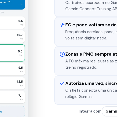
Os treinos aparecem no Garm
Garmin Connect Training API
FC e pace voltam sozi
Frequência cardíaca, pace, 
volta sem digitar nada.
Zonas e PMC sempre at
A FC máxima real ajusta as 
treino registrado.
Autoriza uma vez, sinc
O atleta conecta uma única
relógio Garmin.
Integra com
Garm