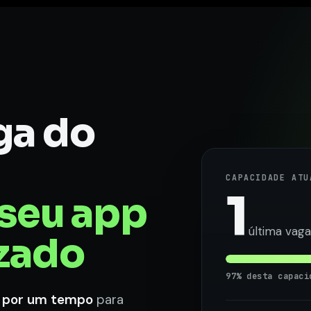
ga do
CAPACIDADE ATU
1
seu app
última vaga
zado
97% desta capaci
p por um tempo
para