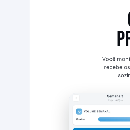
P
Você mont
recebe os 
sozi