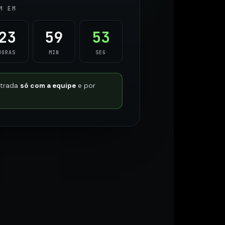
M EM
23
59
52
HORAS
MIN
SEG
ntrada
só com a equipe
e por