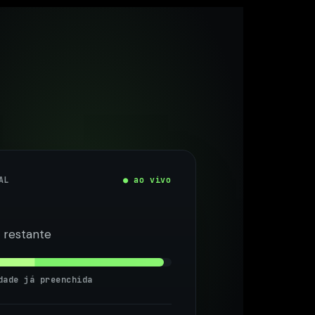
AL
● ao vivo
 restante
dade já preenchida