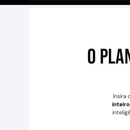
O PLA
Insira
inteir
inteli