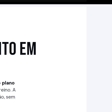
NTO EM
o
plano
eino. A
ão, sem