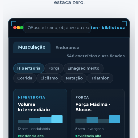
estaca zero.
Buscar treino, objetivo ou exercício...
ion · biblioteca
Musculação
Endurance
546 exercícios classificados
Hipertrofia
Força
Emagrecimento
Corrida
Ciclismo
Natação
Triathlon
HIPERTROFIA
FORÇA
Volume
Força Máxima ·
Intermediário
Blocos
12 sem · ondulatória
8 sem · avançado
evidência alta
evidência alta