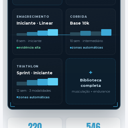
EMAGRECIMENTO
CORRIDA
Iniciante · Linear
Base 10k
8 sem · iniciante
10 sem · intermediário
evidência alta
zonas automáticas
TRIATHLON
+
Sprint · Iniciante
Biblioteca
completa
12 sem · 3 modalidades
musculação + endurance
zonas automáticas
220
546